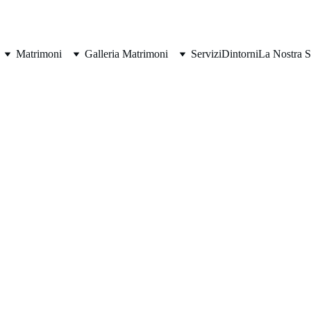
Matrimoni
Galleria Matrimoni
Servizi
Dintorni
La Nostra S
Villa Ermelinda