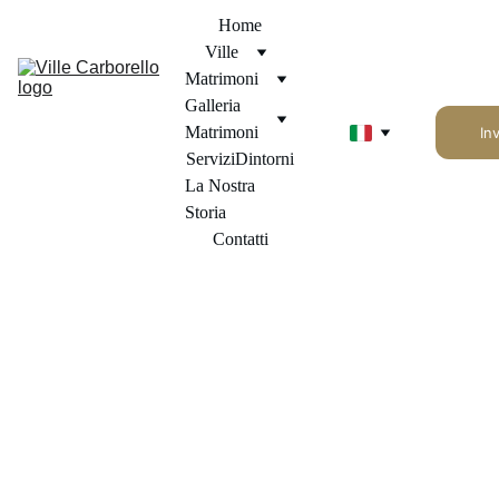
Home
Ville
Matrimoni
Galleria 
Matrimoni
In
Servizi
Dintorni
La Nostra 
Storia
Contatti
Decorazioni & 
Floreali